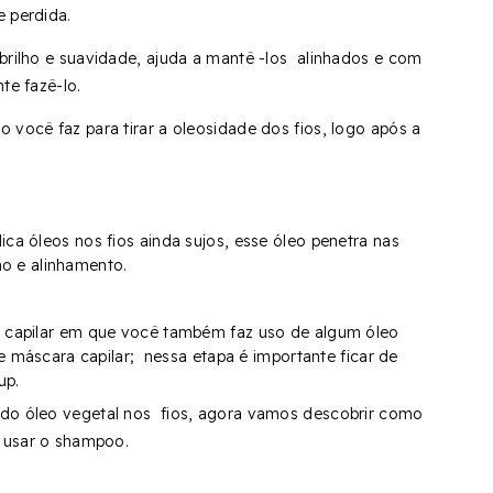
e perdida.
brilho e suavidade, ajuda a mantê -los alinhados e com
nte fazê-lo.
 você faz para tirar a oleosidade dos fios, logo após a
ca óleos nos fios ainda sujos, esse óleo penetra nas
ho e alinhamento.
capilar em que você também faz uso de algum óleo
máscara capilar; nessa etapa é importante ficar de
 up.
 do óleo vegetal nos fios, agora vamos descobrir como
m usar o shampoo.